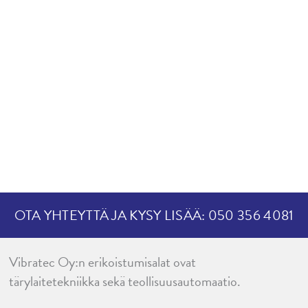
OTA YHTEYTTÄ JA KYSY LISÄÄ: 050 356 4081
Vibratec Oy:n erikoistumisalat ovat
tärylaitetekniikka sekä teollisuusautomaatio.