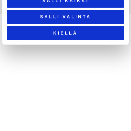
SALLI KAIKKI
SALLI VALINTA
OTA YHTEYTTÄ JA KYSY LISÄÄ:
KIELLÄ
050 3564081