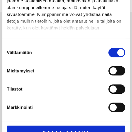
jaamme sosiaalisen median, mainosalan ja analytiikka-
alan kumppaneillemme tietoja siitä, miten käytät
sivustoamme. Kumppanimme voivat yhdistää näitä
tietoja muihin tietoihin, joita olet antanut heille tai joita on
Toimitus, varasto & huolto
kerätty, kun olet käyttänyt heidän palvelujaan.
Laaja ja monipuolinen tärykomponenttien
varastomme takaa nopean toimitusajan. Huollamme
Suostumuksen
tärylaitteet asiantuntemuksella ja tarjoamme
Välttämätön
valinta
varaosapalvelun toimittamillemme tuotteille.
Mieltymykset
ratkaisut
Tilastot
Voimme tarjota asiakkaillemme räätälöityjä ratkaisuja,
konsultaatiota ja suunnitteluapua yli 40 vuoden
Markkinointi
kokemuksella yksittäisen tärykomponentin
matemaattisesta valinnasta aina avaimet käteen
periaatteella tehtyihin laitteistokokonaisuuksiin.