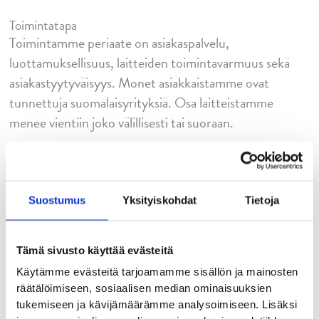
Toimintatapa
Toimintamme periaate on asiakaspalvelu,
luottamuksellisuus, laitteiden toimintavarmuus sekä
asiakastyytyväisyys. Monet asiakkaistamme ovat
tunnettuja suomalaisyrityksiä. Osa laitteistamme
menee vientiin joko välillisesti tai suoraan.
toimitilat
Vibratec Oy:n 2007 laajennetut ajanmukaiset
Suostumus
Yksityiskohdat
Tietoja
toimitilat antavat hyvät toimintamahdollisuudet
suunnitteluun, tuotantoon, varastointiin sekä
Tämä sivusto käyttää evästeitä
huoltoon. Käytössämme on koulutettu henkilökunta,
Käytämme evästeitä tarjoamamme sisällön ja mainosten
CAD-pohjainen suunnittelu ja 3D-mallinnus sekä
räätälöimiseen, sosiaalisen median ominaisuuksien
ajanmukaiset tuotantokoneet valmistusta varten.
tukemiseen ja kävijämäärämme analysoimiseen. Lisäksi