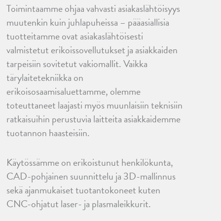
Toimintaamme ohjaa vahvasti asiakaslähtöisyys
muutenkin kuin juhlapuheissa – p
ääasiallisia
tuotteitamme ovat asiakaslähtöisesti
valmistetut erikoissovellutukset ja asiakkaiden
tarpeisiin sovitetut vakiomallit.
Vaikka
tärylaitetekniikka on
erikoisosaamisaluettamme, olemme
toteuttaneet laajasti myös muunlaisiin teknisiin
ratkaisuihin perustuvia laitteita asiakkaidemme
tuotannon haasteisiin.
Käytössämme on erikoistunut henkilökunta,
CAD-pohjainen suunnittelu ja 3D-mallinnus
sekä ajanmukaiset tuotantokoneet kuten
CNC-ohjatut laser- ja plasmaleikkurit.