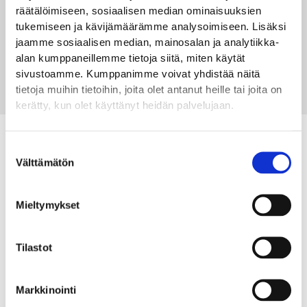
räätälöimiseen, sosiaalisen median ominaisuuksien
tukemiseen ja kävijämäärämme analysoimiseen. Lisäksi
jaamme sosiaalisen median, mainosalan ja analytiikka-
alan kumppaneillemme tietoja siitä, miten käytät
sivustoamme. Kumppanimme voivat yhdistää näitä
LÄHETÄ
tietoja muihin tietoihin, joita olet antanut heille tai joita on
kerätty, kun olet käyttänyt heidän palvelujaan.
OTA YHTEYTTÄ JA KYSY LISÄÄ:
Suostumuksen
Välttämätön
valinta
050 3564081
Mieltymykset
Tilastot
Markkinointi